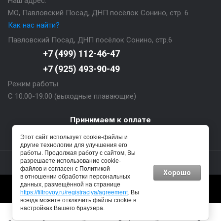
Наш адрес:
МО, Павловский Посад, ДНП посёлок Сонино, стр. 6
Как нас найти?
Павловский Посад, ДНП посёлок Сонино, стр.6
+7 (499) 112-46-47
+7 (925) 493-90-49
Режим работы
С 10:00-19:00 (выходные плавающие)
Принимаем к оплате
Этот сайт использует cookie-файлы и
другие технологии для улучшения его
работы. Продолжая работу с сайтом, Вы
© 2024 - 2026 Фильтровой
разрешаете использование cookie-
файлов и согласен с Политикой
Хорошо
в отношении обработки персональных
данных, размещённой на странице
https://filtrovoy.ru/registraciya/agreement
. Вы
всегда можете отключить файлы cookie в
настройках Вашего браузера.